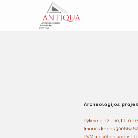
Archeologijos proje
Pylimo g. 12 – 10, LT–01118
Įmonės kodas 3006646
PVM mokėtojo kodas LT