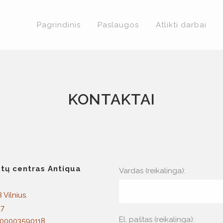
Pagrindinis
Paslaugos
Atlikti darbai
KONTAKTAI
ktų centras Antiqua
Vardas (reikalinga):
 Vilnius.
27
El. paštas (reikalinga):
100003590118