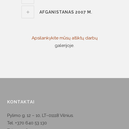
AFGANISTANAS 2007 M.
Apsilankykite mūsų atliktų darbų
galerijoje.
KONTAKTAI
Pylimo g. 12 – 10, LT–01118 Vilnius.
Tel. +370 640 53 130