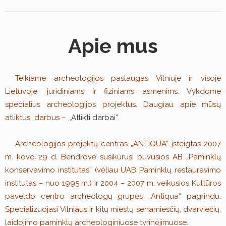
Apie mus
Teikiame archeologijos paslaugas Vilniuje ir visoje
Lietuvoje, juridiniams ir fiziniams asmenims. Vykdome
specialius archeologijos projektus. Daugiau apie mūsų
atliktus darbus – ,,
Atlikti darbai
”.
Archeologijos projektų centras „ANTIQUA“ įsteigtas 2007
m. kovo 29 d. Bendrovė susikūrusi buvusios AB „Paminklų
konservavimo institutas“ (vėliau UAB Paminklų restauravimo
institutas – nuo 1995 m.) ir 2004 – 2007 m. veikusios Kultūros
paveldo centro archeologų grupės „Antiqua“ pagrindu.
Specializuojasi Vilniaus ir kitų miestų senamiesčių, dvarviečių,
laidojimo paminklų archeologiniuose tyrinėjimuose.