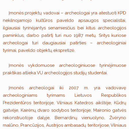
Įmonės projektų vadovai – archeologai yra atestuoti KPD
nekilnojamojo kultūros paveldo apsaugos specialistai,
ilgiausiai tyrinėjantys senamiesčius bei kitus archeologijos
paminklus, darbo patirtį turi nuo 1987 metų. Sritys kuriose
archeologai turi daugiausiai patirties – archeologiniai
tyrimai, paveldo objektų ekspretizė.
Įmonės vykdomuose archeologiniuose tyrinėjimuose
praktikas atlieka VU archeologijos studijų studentai.
Įmonės archeologai iki 2007 m. yra vadovavę
archeologiniams tyrimams Lietuvos Respublikos
Prezidentūros teritorijoje, Vilniaus Katedros aikštėje, Kūdrų
gatvėje, Kairėnų dvaro sodybos teritorijoje, Maironio gatvės
rekonstruotoje dalyje, Bernardinų vienuolyno, Žvėryno
malūno, Prancūzijos, Austrijos ambasadų teritorijose, Vilniaus