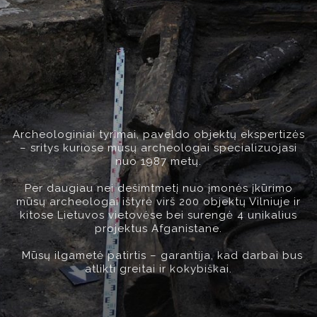
Archeologiniai tyrimai, paveldo objektų ekspertizės
– sritys kuriose mūsų archeologai specializuojasi
nuo 1987 metų.
Per daugiau nei dešimtmetį nuo įmonės įkūrimo
mūsų archeologai ištyrė virš 200 objektų Vilniuje ir
kitose Lietuvos vietovėse bei surengė 4 unikalius
projektus Afganistane.
Mūsų ilgametė patirtis – garantija, kad darbai bus
atlikti greitai ir kokybiškai.