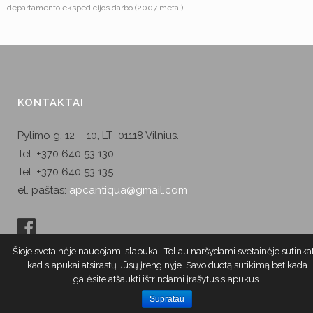
departamento ekspedicijos darbo (2007 metai).
KONTAKTAI
Pylimo g. 12 – 10, LT–01118 Vilnius.
Tel. +370 640 53 130
Tel. +370 640 53 135
el. paštas:
apcantiqua@gmail.com
Šioje svetainėje naudojami slapukai. Toliau naršydami svetainėje sutinka
kad slapukai atsirastų Jūsų įrenginyje. Savo duotą sutikimą bet kada
galėsite atšaukti ištrindami įrašytus slapukus.
Supratau
© apcantiqua.lt, Visos teisės saugomos