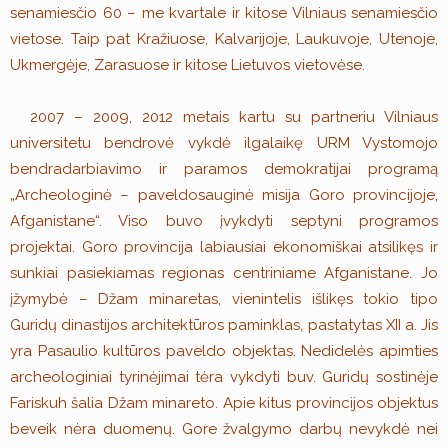
senamiesčio 60 – me kvartale ir kitose Vilniaus senamiesčio
vietose. Taip pat Kražiuose, Kalvarijoje, Laukuvoje, Utenoje,
Ukmergėje, Zarasuose ir kitose Lietuvos vietovėse.
2007 – 2009, 2012 metais kartu su partneriu Vilniaus
universitetu bendrovė vykdė ilgalaikę URM Vystomojo
bendradarbiavimo ir paramos demokratijai programą
„Archeologinė – paveldosauginė misija Goro provincijoje,
Afganistane“. Viso buvo įvykdyti septyni programos
projektai. Goro provincija labiausiai ekonomiškai atsilikęs ir
sunkiai pasiekiamas regionas centriniame Afganistane. Jo
įžymybė – Džam minaretas, vienintelis išlikęs tokio tipo
Guridų dinastijos architektūros paminklas, pastatytas XII a. Jis
yra Pasaulio kultūros paveldo objektas. Nedidelės apimties
archeologiniai tyrinėjimai tėra vykdyti buv. Guridų sostinėje
Fariskuh šalia Džam minareto. Apie kitus provincijos objektus
beveik nėra duomenų. Gore žvalgymo darbų nevykdė nei