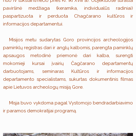
nuo IV tūkstantmečio prieš Kr. iki XVIII a). Objektuose surasta
paviršinė medžiaga (keramika, individualūs radiniai)
paspartizuota ir perduota Chagčarano kultūros ir
informacijos departamentui.
Misijos metu sudarytas Goro provincijos archeologijos
paminklų registras dari ir anglų kalbomis, parengta paminklų
apsaugos metodinė priemonė dari kalba, surengti
mokomieji kursai įvairių Čagčarano departamentų
darbuotojams, seminaras Kultūros ir informacijos
departamento specialistams, sukurtas dokumentinis filmas
apie Lietuvos archeologų misiją Gore.
Misja buvo vykdoma pagal Vystomojo bendradarbiavimo
ir paramos demokratijai programą.