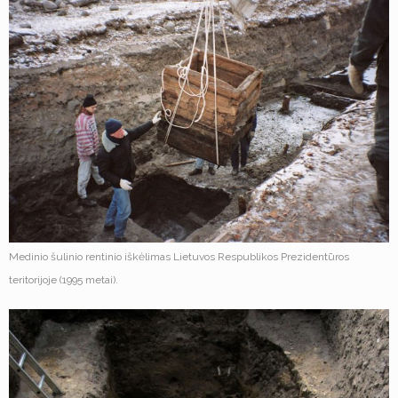
Medinio šulinio rentinio iškėlimas Lietuvos Respublikos Prezidentūros
teritorijoje (1995 metai).