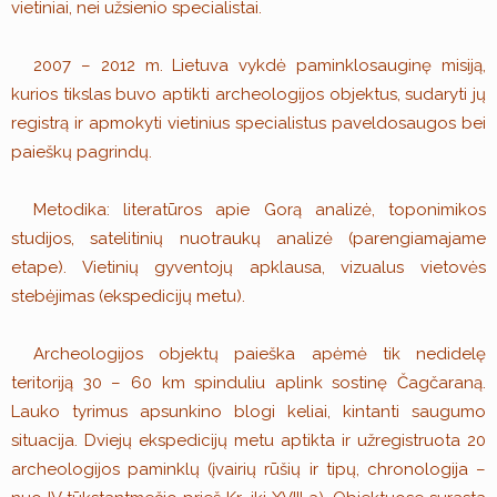
vietiniai, nei užsienio specialistai.
2007 – 2012 m. Lietuva vykdė paminklosauginę misiją,
kurios tikslas buvo aptikti archeologijos objektus, sudaryti jų
registrą ir apmokyti vietinius specialistus paveldosaugos bei
paieškų pagrindų.
Metodika: literatūros apie Gorą analizė, toponimikos
studijos, satelitinių nuotraukų analizė (parengiamajame
etape). Vietinių gyventojų apklausa, vizualus vietovės
stebėjimas (ekspedicijų metu).
Archeologijos objektų paieška apėmė tik nedidelę
teritoriją 30 – 60 km spinduliu aplink sostinę Čagčaraną.
Lauko tyrimus apsunkino blogi keliai, kintanti saugumo
situacija. Dviejų ekspedicijų metu aptikta ir užregistruota 20
archeologijos paminklų (įvairių rūšių ir tipų, chronologija –