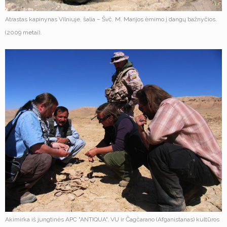
Atrastas kapinynas Vilniuje, šalia – Švč. M. Marijos ėmimo į dangų bažnyčios.
(2009 metai).
Akimirka iš jungtinės APC "ANTIQUA", VU ir Čagčarano (Afganistanas) kultūros